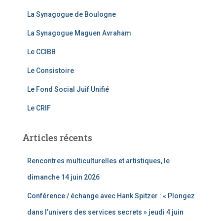
e
gr
er
:
La Synagogue de Boulogne
b
a
La Synagogue Maguen Avraham
o
m
o
Le CCIBB
k
Le Consistoire
Le Fond Social Juif Unifié
Le CRIF
Articles récents
Rencontres multiculturelles et artistiques, le
dimanche 14 juin 2026
Conférence / échange avec Hank Spitzer : « Plongez
dans l’univers des services secrets » jeudi 4 juin