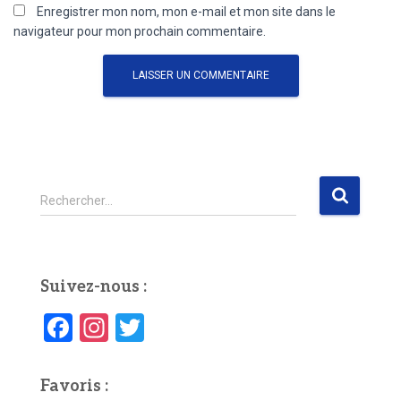
Enregistrer mon nom, mon e-mail et mon site dans le
navigateur pour mon prochain commentaire.
R
Rechercher…
e
c
h
e
Suivez-nous :
r
c
F
In
T
h
a
st
wi
e
r
c
a
tt
Favoris :