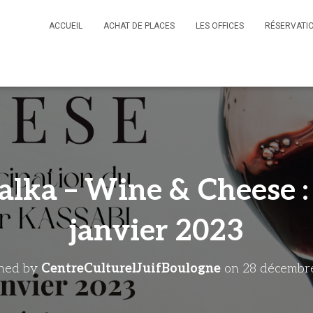
ACCUEIL
ACHAT DE PLACES
LES OFFICES
RÉSERVATIO
lka – Wine & Cheese :
janvier 2023
shed by
CentreCulturelJuifBoulogne
on
28 décembr