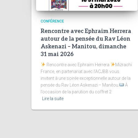
CONFÉRENCE
Rencontre avec Ephraim Herrera
autour de la pensée du Rav Léon
Askenazi – Manitou, dimanche
31 mai 2026
Rencontre avec Ephraïm Herrera
Mizrachi
France, en partenariat avec l’ACJBB vous
invitent à une soirée exceptionnelle autour de la
pensée du Rav Léon Askenazi – Manitou.
À
l’occasion de la parution du coffret 2
Lire la suite