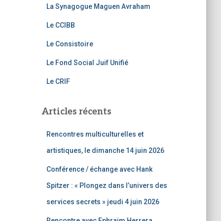
La Synagogue Maguen Avraham
o
m
o
Le CCIBB
k
Le Consistoire
Le Fond Social Juif Unifié
Le CRIF
Articles récents
Rencontres multiculturelles et
artistiques, le dimanche 14 juin 2026
Conférence / échange avec Hank
Spitzer : « Plongez dans l’univers des
services secrets » jeudi 4 juin 2026
Rencontre avec Ephraim Herrera