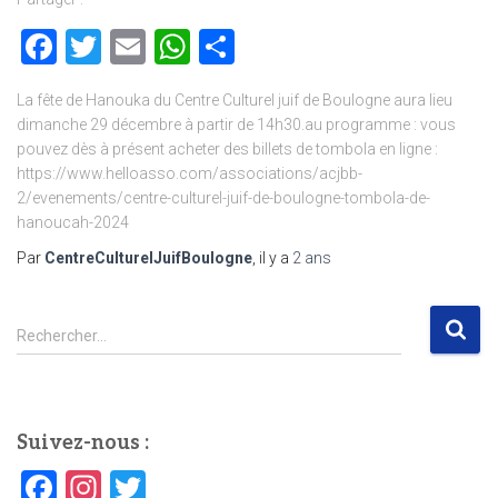
Facebook
Twitter
Email
WhatsApp
Partager
La fête de Hanouka du Centre Culturel juif de Boulogne aura lieu
dimanche 29 décembre à partir de 14h30.au programme : vous
pouvez dès à présent acheter des billets de tombola en ligne :
https://www.helloasso.com/associations/acjbb-
2/evenements/centre-culturel-juif-de-boulogne-tombola-de-
hanoucah-2024
Par
CentreCulturelJuifBoulogne
, il y a
2 ans
R
Rechercher…
e
c
h
e
Suivez-nous :
r
c
F
In
T