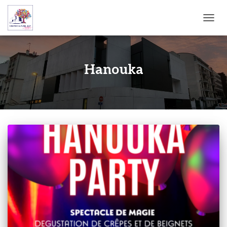
OUVRI
Hanouka