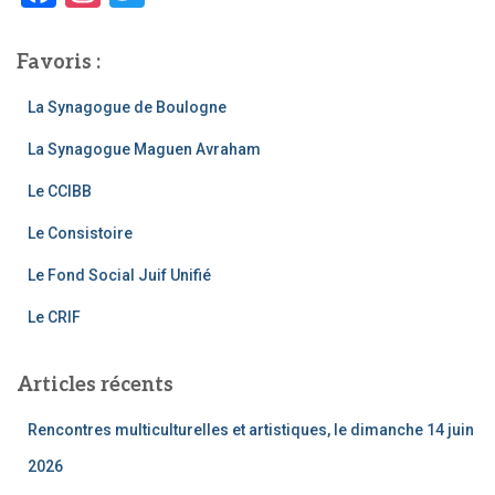
h
a
st
wi
e
r
c
a
tt
Favoris :
e
gr
er
:
La Synagogue de Boulogne
b
a
La Synagogue Maguen Avraham
o
m
o
Le CCIBB
k
Le Consistoire
Le Fond Social Juif Unifié
Le CRIF
Articles récents
Rencontres multiculturelles et artistiques, le dimanche 14 juin
2026