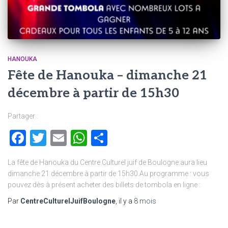
HANOUKA
Fête de Hanouka – dimanche 21
décembre à partir de 15h30
Partager :
Facebook
Twitter
Email
WhatsApp
Partager
La fête de Hanouka du Centre Culturel juif de Boulogne aura lieu
dimanche 21 décembre à partir de 15h30.Au programme : vous
pouvez dès à présent acheter des billets de tombola en ligne :
Par
CentreCulturelJuifBoulogne
, il y a
8 mois