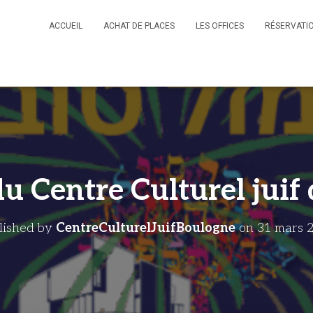
ACCUEIL
ACHAT DE PLACES
LES OFFICES
RÉSERVATIO
u Centre Culturel juif
lished by
CentreCulturelJuifBoulogne
on
31 mars 