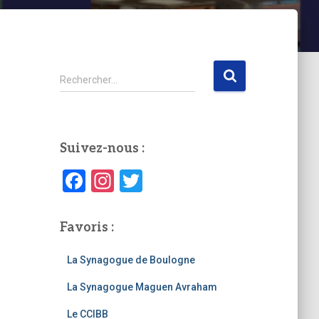
R
Rechercher…
e
c
h
e
Suivez-nous :
r
c
F
In
T
h
a
st
wi
e
r
c
a
tt
Favoris :
e
gr
er
:
La Synagogue de Boulogne
b
a
La Synagogue Maguen Avraham
o
m
o
Le CCIBB