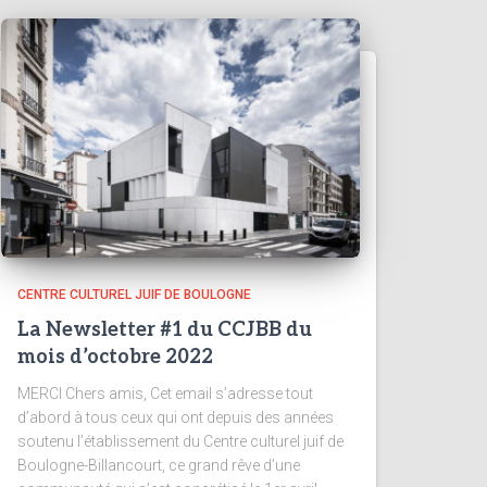
CENTRE CULTUREL JUIF DE BOULOGNE
La Newsletter #1 du CCJBB du
mois d’octobre 2022
MERCI Chers amis, Cet email s’adresse tout
d’abord à tous ceux qui ont depuis des années
soutenu l’établissement du Centre culturel juif de
Boulogne-Billancourt, ce grand rêve d’une