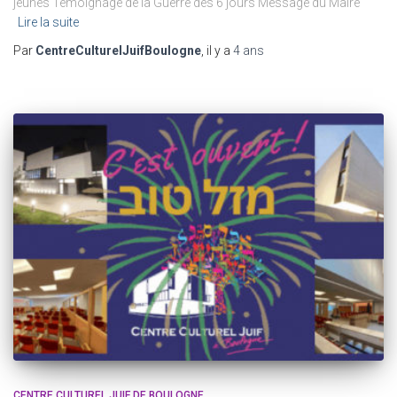
jeunes Témoignage de la Guerre des 6 jours Message du Maire
Lire la suite
Par
CentreCulturelJuifBoulogne
, il y a
4 ans
CENTRE CULTUREL JUIF DE BOULOGNE