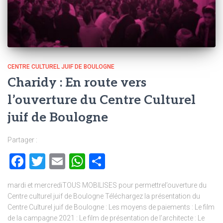
CENTRE CULTUREL JUIF DE BOULOGNE
Charidy : En route vers
l’ouverture du Centre Culturel
juif de Boulogne
Partager :
Facebook
Twitter
Email
WhatsApp
Partager
mardi et mercrediTOUS MOBILISES pour permettrel’ouverture du
Centre culturel juif de Boulogne Téléchargez la présentation du
Centre Culturel juif de Boulogne : Les moyens de paiements : Le film
de la campagne 2021 : Le film de présentation de l’architecte : Le