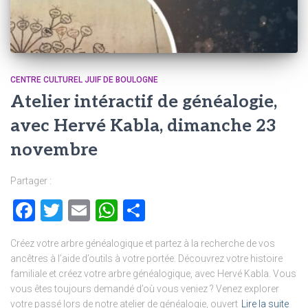
CENTRE CULTUREL JUIF DE BOULOGNE
Atelier intéractif de généalogie,
avec Hervé Kabla, dimanche 23
novembre
Partager :
Facebook
Twitter
Email
WhatsApp
Partager
Créez votre arbre généalogique et partez à la recherche de vos
ancêtres à l’aide d’outils à votre portée. Découvrez votre histoire
familiale et créez votre arbre généalogique, avec Hervé Kabla. Vous
vous êtes toujours demandé d’où vous veniez ? Venez explorer
votre passé lors de notre atelier de généalogie, ouvert
Lire la suite