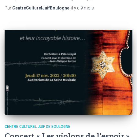
Par
CentreCulturelJuifBoulogne
, il y a
9 mois
CENTRE CULTUREL JUIF DE BOULOGNE
Concert « Les violons de l’espoir »,