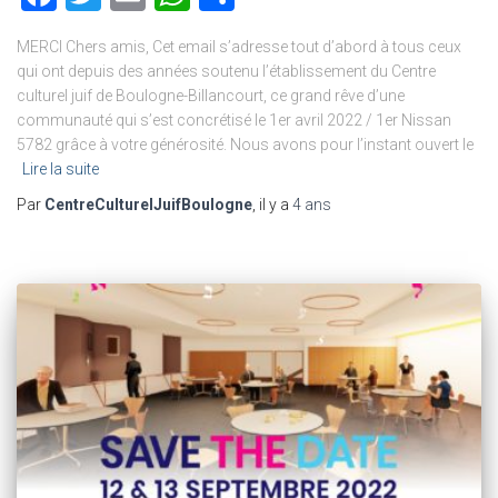
MERCI Chers amis, Cet email s’adresse tout d’abord à tous ceux
qui ont depuis des années soutenu l’établissement du Centre
culturel juif de Boulogne-Billancourt, ce grand rêve d’une
communauté qui s’est concrétisé le 1er avril 2022 / 1er Nissan
5782 grâce à votre générosité. Nous avons pour l’instant ouvert le
Lire la suite
Par
CentreCulturelJuifBoulogne
, il y a
4 ans