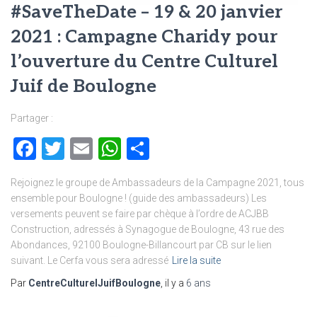
#SaveTheDate – 19 & 20 janvier
2021 : Campagne Charidy pour
l’ouverture du Centre Culturel
Juif de Boulogne
Partager :
Facebook
Twitter
Email
WhatsApp
Partager
Rejoignez le groupe de Ambassadeurs de la Campagne 2021, tous
ensemble pour Boulogne ! (guide des ambassadeurs) Les
versements peuvent se faire par chèque à l’ordre de ACJBB
Construction, adressés à Synagogue de Boulogne, 43 rue des
Abondances, 92100 Boulogne-Billancourt par CB sur le lien
suivant. Le Cerfa vous sera adressé
Lire la suite
Par
CentreCulturelJuifBoulogne
, il y a
6 ans