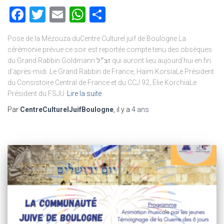
Facebook
Twitter
Email
WhatsApp
Partager
Pose de la Mézouza duCentre Culturel juif de Boulogne La
cérémonie prévue ce soir est reportée compte tenu des obsèques
du Grand Rabbin Goldmann זצ״ל qui auront lieu aujourd’hui en fin
d’après-midi. Le Grand Rabbin de France, Haïm KorsiaLe Président
du Consistoire Central de France et du CCJ 92, Elie KorchiaLe
Président du FSJU
Lire la suite
Par
CentreCulturelJuifBoulogne
, il y a
4 ans